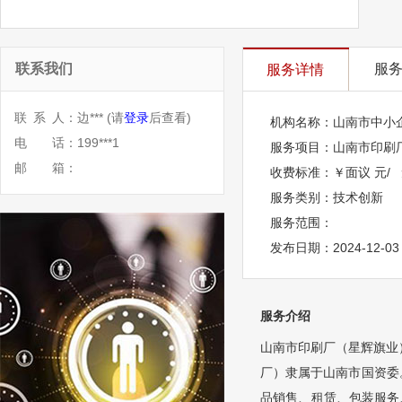
联系我们
服
服务详情
联
系
人：
边***
(请
登录
后查看)
机构名称：
山南市中小
电
话：
199***1
服务项目：
山南市印刷
邮
箱：
收费标准：
￥面议 元/
服务类别：
技术创新
服务范围：
发布日期：
2024-12-03
服务介绍
山南市印刷厂（星辉旗业
厂）隶属于山南市国资委
品销售、租赁、包装服务